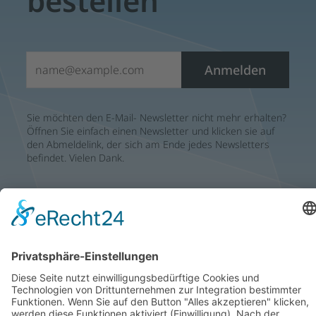
bestellen
E-Mail*
Anmelden
Sie möchten den E-Mail- Newsletter nicht mehr erhalten?
Öffnen Sie einfach einen Newsletter und klicken sie auf
den Abmeldelink, der sich am Ende jedes Newsletters
befindet. Vielen Dank.