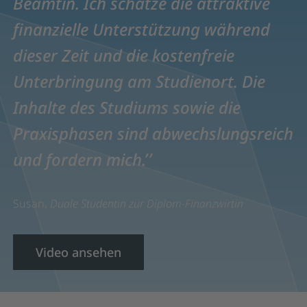
Beamtin. Ich schätze die attraktive
finanzielle Unterstützung während
dieser Zeit und die kostenfreie
Unterbringung am Studienort. Die
Inhalte des Studiums sowie die
Praxisphasen sind abwechslungsreich
und fordern mich.
Susan,
Duale Studentin zur Diplom-Finanzwirtin
Video ansehen