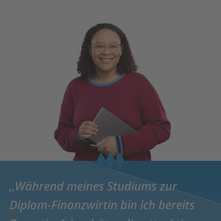
Während meines Studiums zur
Diplom-Finanzwirtin bin ich bereits