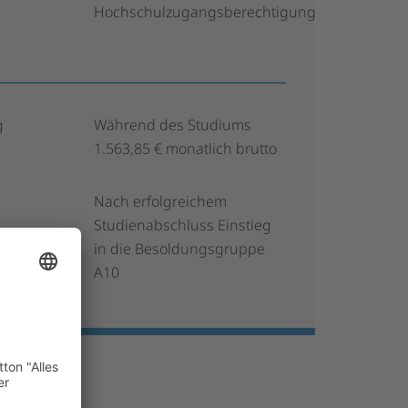
Hochschulzugangsberechtigung
g
Während des Studiums
1.563,85 € monatlich brutto
Nach erfolgreichem
Studienabschluss Einstieg
in die Besoldungsgruppe
A10