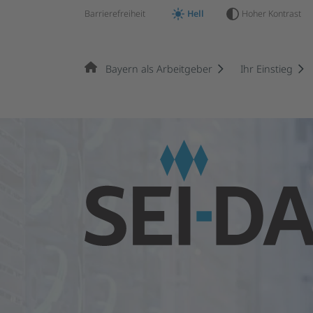
Barrierefreiheit
Hell
Hoher Kontrast
Bayern als Arbeitgeber
Ihr Einstieg
Springe zur Hauptnavigation
Springe zum Hauptinhalt
Springe zum Footer