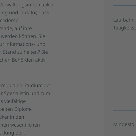
Verwaltungsinformatiker
ung und IT dafür, dass
Laufbahn 
 moderne
Tätigkeit
rende, auf ihre
t werden können. Sie
tur informations- und
Stand zu halten? Sie
schen Behörden aktiv
inem dualen Studium der
r Spezialistin und zum
 vielfältige
beiten Diplom-
iker in den
Mindestqu
inen wesentlichen
klung der IT-