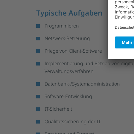
Typische Aufgaben
Programmieren
Netzwerk-Betreuung
Pflege von Client-Software
Implementierung und Betrieb von digita
Verwaltungsverfahren
Datenbank-/Systemadministration
Software-Entwicklung
IT-Sicherheit
Qualitätssicherung der IT
Beratung und Support