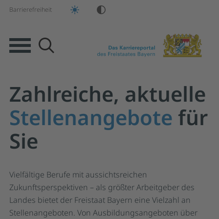
Barrierefreiheit
Suche
Zahlreiche, aktuelle
Springe zur Hauptnavigation
Springe zum Hauptinhalt
Springe zum Footer
Stellenangebote
für
Sie
Vielfältige Berufe mit aussichtsreichen
Zukunftsperspektiven – als größter Arbeitgeber des
Landes bietet der Freistaat Bayern eine Vielzahl an
Stellenangeboten. Von Ausbildungsangeboten über