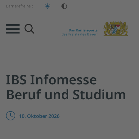
Barrierefreiheit
Suche
Springe zur Hauptnavigation
Springe zum Hauptinhalt
Springe zum Footer
IBS Infomesse
Beruf und Studium
10. Oktober 2026