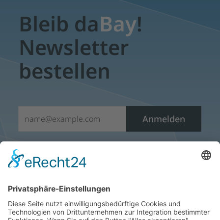
Bleib da
Bay
!
Newsletter
bestellen
E-Mail*
Anmelden
Sie möchten den E-Mail- Newsletter nicht mehr erhalten?
Öffnen Sie einfach einen Newsletter und klicken sie auf
den Abmeldelink, der sich am Ende jedes Newsletters
befindet. Vielen Dank.