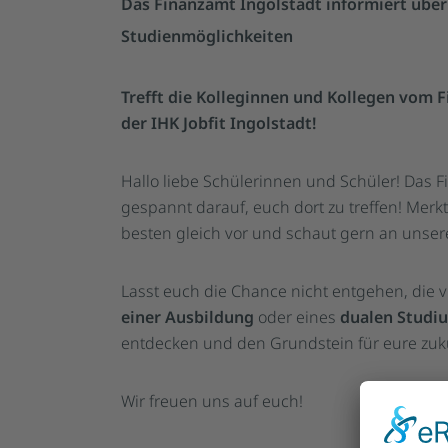
Das Finanzamt Ingolstadt informiert übe
Studienmöglichkeiten
Trefft die Kolleginnen und Kollegen vom 
der IHK Jobfit Ingolstadt!
Hallo liebe Schülerinnen und Schüler! Das F
gespannt darauf, euch dort zu treffen! Mer
besten gleich vor und schaut gern an unser
Lasst euch die Chance nicht entgehen, die v
einer Ausbildung
oder eines
dualen Studi
entdecken und den Grundstein für eure zukü
Wir freuen uns auf euch!