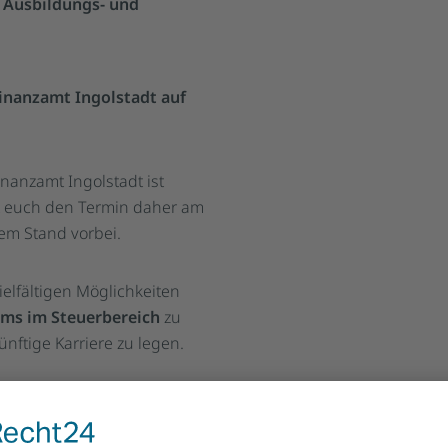
r Ausbildungs- und
Finanzamt Ingolstadt auf
inanzamt Ingolstadt ist
kt euch den Termin daher am
em Stand vorbei.
ielfältigen Möglichkeiten
ums im Steuerbereich
zu
nftige Karriere zu legen.