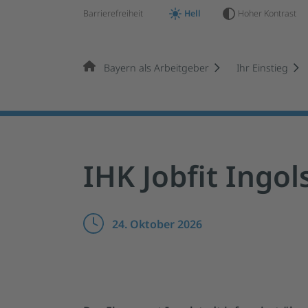
Barrierefreiheit
Hell
Hoher Kontrast
Bayern als Arbeitgeber
Ihr Einstieg
Springe zur Hauptnavigation
Springe zum Hauptinhalt
Springe zum Footer
IHK Jobfit Ingol
24. Oktober 2026